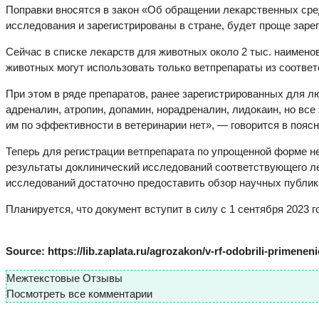
Поправки вносятся в закон «Об обращении лекарственных сре
исследования и зарегистрированы в стране, будет проще заре
Сейчас в списке лекарств для животных около 2 тыс. наименов
животных могут использовать только ветпрепараты из соответ
При этом в ряде препаратов, ранее зарегистрированных для л
адреналин, атропин, допамин, норадреналин, лидокаин, но вс
им по эффективности в ветеринарии нет», — говорится в поясн
Теперь для регистрации ветпрепарата по упрощенной форме н
результаты доклинический исследований соответствующего ле
исследований достаточно предоставить обзор научных публик
Планируется, что документ вступит в силу с 1 сентября 2023 г
Source: https://lib.zaplata.ru/agrozakon/v-rf-odobrili-primenenie
Межтекстовые Отзывы
Посмотреть все комментарии