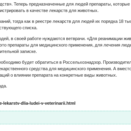
дств». Теперь предназначенные для людей препараты, которые
гистрировать в качестве лекарств для животных.
аний, тогда как в реестре лекарств для людей их порядка 18 ты
ствующего списка.
юдей, в своей работе нуждаются ветврачи. «Для реанимации жи
е это препараты для медицинского применения, для лечения люд
ительной записке.
еобходимо будет обратиться в Россельхознадзор. Производите
карственного средства для медицинского применения. А вместо
аций о влиянии препарата на конкретные виды животных.
ода.
-lekarstv-dlia-ludei-v-veterinarii.html