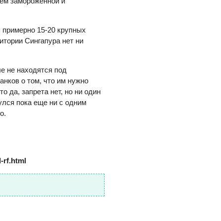
аем замороженной и
я примерно 15-20 крупных
итории Сингапура нет ни
ые не находятся под
нков о том, что им нужно
о да, запрета нет, но ни один
улся пока еще ни с одним
о.
-rf.html