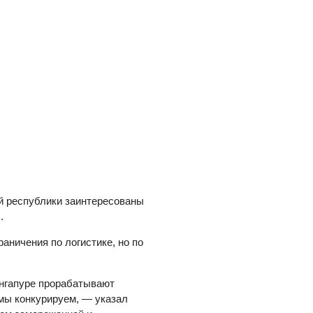
й республики заинтересованы
.
аничения по логистике, но по
ингапуре прорабатывают
 мы конкурируем, — указал