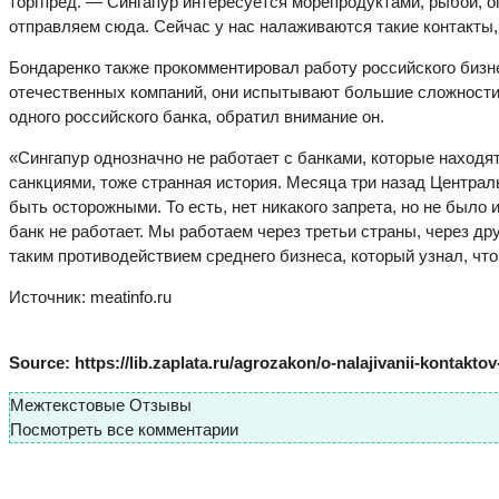
торгпред. — Сингапур интересуется морепродуктами, рыбой, 
отправляем сюда. Сейчас у нас налаживаются такие контакты,
Бондаренко также прокомментировал работу российского бизне
отечественных компаний, они испытывают большие сложности 
одного российского банка, обратил внимание он.
«Сингапур однозначно не работает с банками, которые находя
санкциями, тоже странная история. Месяца три назад Централ
быть осторожными. То есть, нет никакого запрета, но не было и
банк не работает. Мы работаем через третьи страны, через д
таким противодействием среднего бизнеса, который узнал, ч
Источник: meatinfo.ru
Source: https://lib.zaplata.ru/agrozakon/o-nalajivanii-kontak
Межтекстовые Отзывы
Посмотреть все комментарии