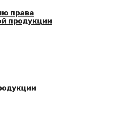
ию права
ой продукции
продукции