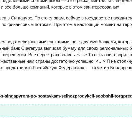
определенными сортами рыбы — это треска, минтай. Мы ее дел
 и все больше компаний, которые в этом заинтересованы».
са в Сингапуре. По его словам, сейчас в государстве находитс
по финансовым потокам. При этом в настоящий момент на терр
тся под американскими санкциями, но с другими банками, котор
ьный банк Сингапура выписал бумагу для своих региональных ба
 разрешения. Все перестраховались. <…> То есть они говорят, чт
ружественные нам страны достаточно успешно. <…> Я не столкн
то я представляю Российскую Федерацию», — отметил Бондаренк
tov-s-singapyrom-po-postavkam-selhozprodykcii-soobshil-torgpred