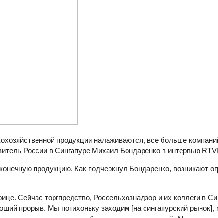
кохозяйственной продукции налаживаются, все больше компани
витель России в Сингапуре Михаил Бондаренко в интервью RTVI
конечную продукцию. Как подчеркнул Бондаренко, возникают огр
ице. Сейчас торгпредство, Россельхознадзор и их коллеги в С
оший прорыв. Мы потихоньку заходим [на сингапурский рынок],