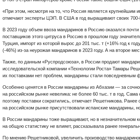
«При этом, несмотря на то, что Россия является крупнейшим
отмечают эксперты ЦЭП. В США в год выращивают своих 700-80
В 2023 году объем ввоза мандаринов в Россию оказался почти
поставщиков этого цитруса в Россию в прошлом году значите
Турция, импорт из которой вырос до 201 тыс. т (+16% год к го
(-46%) из-за неурожая мандаринов в 2023 году. А на второе ме
Также, по данным «Руспродсоюза», в России продают мандари
исследовательской компании «Технологии Роста» Тамары Реше
их поставками нет проблем, мандарины стали повседневным ф
Особенно ценятся в России мандарины из Абхазии — за сочнос
на российском рынке невелика: не более 60 тыс. т в год. Сам
поэтому поставки сократились, отмечает Решетникова. Ранее 
на российском рынке присутствовали испанские мандарины, но
В России мандарины тоже выращивают, но в незначительном кол
на общую статистику не влияет, рассказывала ранее генеральн
По мнению Решетниковой, увеличить производство мандаринов