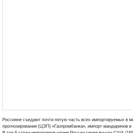
Россияне съедают почти пятую часть всех импортируемых в м
прогнозирования (ЦЭП) «Газпромбанка», импорт мандаринов в 
В топ-5 стран-импортеров кроме России также вошли США (16%